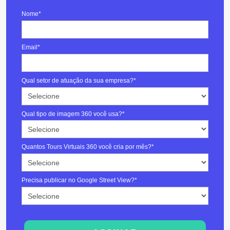
Nome*
Email*
Qual setor de atuação da sua empresa?*
Qual tipo de imagem 360 você usa?*
Quantos Tours Virtuais 360 você cria por mês?*
Precisa publicar no Google Street View?*