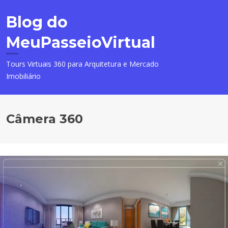
Pular
para
Blog do
o
MeuPasseioVirtual
conteúdo
Tours Virtuais 360 para Arquitetura e Mercado
Imobiliário
Câmera 360